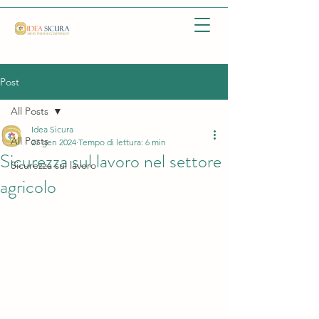
Post
All Posts
Idea Sicura
All Posts
27 gen 2024
Tempo di lettura: 6 min
Sicurezza sul lavoro nel settore
Sicurezza sul lavoro
agricolo