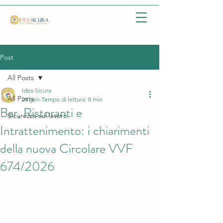
Post
All Posts
Idea Sicura
All Posts
29 gen
Tempo di lettura: 8 min
Bar, Ristoranti e
Sicurezza sul lavoro
Intrattenimento: i chiarimenti
della nuova Circolare VVF
674/2026