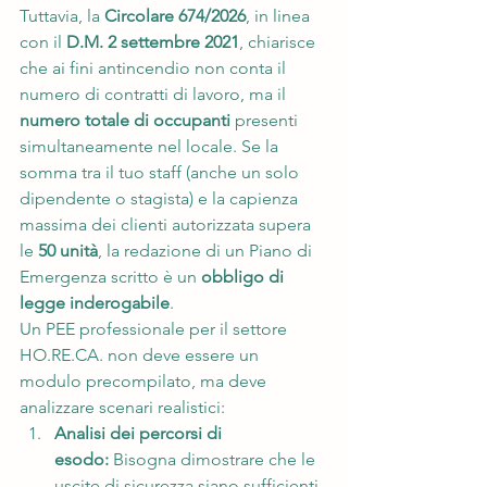
Tuttavia, la 
Circolare 674/2026
, in linea 
con il 
D.M. 2 settembre 2021
, chiarisce 
che ai fini antincendio non conta il 
numero di contratti di lavoro, ma il 
numero totale di occupanti
 presenti 
simultaneamente nel locale. Se la 
somma tra il tuo staff (anche un solo 
dipendente o stagista) e la capienza 
massima dei clienti autorizzata supera 
le 
50 unità
, la redazione di un Piano di 
Emergenza scritto è un 
obbligo di 
legge inderogabile
.
Un PEE professionale per il settore 
HO.RE.CA
. non deve essere un 
modulo precompilato, ma deve 
analizzare scenari realistici:
Analisi dei percorsi di 
esodo:
 Bisogna dimostrare che le 
uscite di sicurezza siano sufficienti 